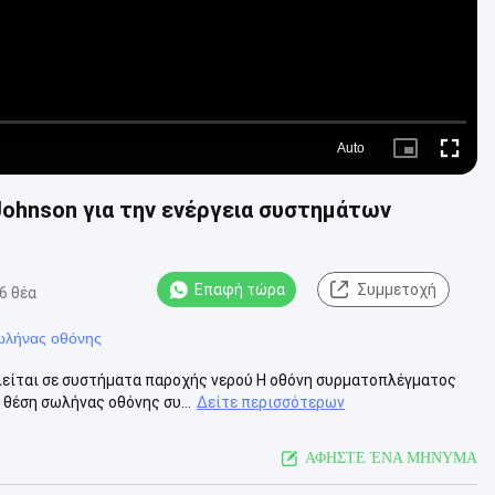
Auto
Picture-
Fullscre
in-
Picture
ohnson για την ενέργεια συστημάτων
Επαφή τώρα
Συμμετοχή
6 θέα
ωλήνας οθόνης
οιείται σε συστήματα παροχής νερού Η οθόνη συρματοπλέγματος
θέση σωλήνας οθόνης συ...
Δείτε περισσότερων
ΑΦΗΣΤΕ ΈΝΑ ΜΗΝΥΜΑ