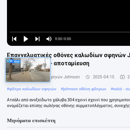
Loaded
:
0%
0:00
/
0:00
Play
Play
Play
Mute
Current
Duration
next
next
Επαγγελματικές οθόνες καλωδίων σφηνών J
Time
παροχής νερού - αποταμίευση
Οθόνες καλωδίων σφηνών Johnson
2025-04-15
2
#
φίλτρο καλωδίων σφηνών
#
johnson οθόνη φίλτρων
#
καλά - σ
Ατσάλι από ανοξείδωτο χάλυβα 304 σχοινί σχοινί που χρησιμοπ
ονομάζεται επίσης σωλήνας οθόνης συρματοπλέγματος, συνεχής 
Μηνύματα επισκέπτη