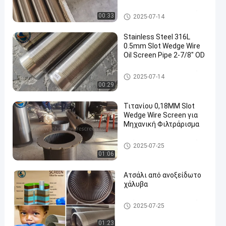
Οθόνες καλωδίων σφηνών J
00:33
2025-07-14
ohnson
Stainless Steel 316L
0.5mm Slot Wedge Wire
Oil Screen Pipe 2-7/8" OD
en
Οθόνες καλωδίων σφηνών J
2025-07-14
ohnson
00:29
Τιτανίου 0,18MM Slot
Wedge Wire Screen για
Μηχανική Φιλτράρισμα
Οθόνες καλωδίων σφηνών J
2025-07-25
ohnson
01:06
Ατσάλι από ανοξείδωτο
χάλυβα
Οθόνες καλωδίων σφηνών J
2025-07-25
ohnson
01:23