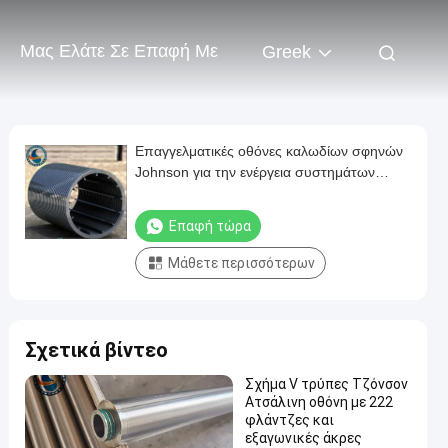
Μας Ελάτε Σε Επαφή Με
Greek
Επαγγελματικές οθόνες καλωδίων σφηνών
Johnson για την ενέργεια συστημάτων
παροχής νερού - αποταμίευση
Επαφή τώρα
Μάθετε περισσότερων
Σχετικά βίντεο
Σχήμα V τρύπες Τζόνσον
Ατσάλινη οθόνη με 222
φλάντζες και
εξαγωνικές άκρες