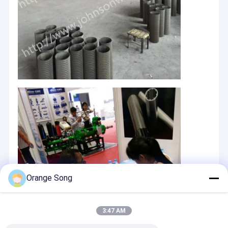
Σπίτι
Orange Song
Η πιάνοντας Co. προϊόντων βιομηχανίας υλικού Hengyuan
κομητειών Anping, ΕΠΕ
βρίσκεται στο νομό Anping που καλά -
Προϊόντα
που είναι γνωστό για «το hometown του πλέγματος καλωδίων
στην Κίνα», που διαφαίνεται από το εργοστάσιο οθόνης
3:47 AM
VR παρουσιάστε
ταψακιών Anping το 2006 με μια ίδρυση RMB 3,0 εκατομμυρίων.
Έχει μια συγκριτικά μεγάλη ιστορία, ένα ποσοστό παραγωγής