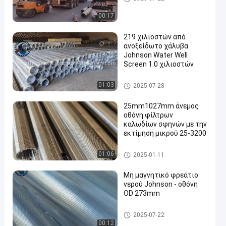
00:17
219 χιλιοστών από
ανοξείδωτο χάλυβα
Johnson Water Well
Screen 1.0 χιλιοστών
φρεάτιο νερού - οθόνη
01:03
2025-07-28
25mm1027mm άνεμος
οθόνη φίλτρων
καλωδίων σφηνών με την
εκτίμηση μικρού 25-3200
φρεάτιο νερού - οθόνη
01:06
2025-01-11
Μη μαγνητικό φρεάτιο
νερού Johnson - οθόνη
OD 273mm
φρεάτιο νερού - οθόνη
2025-07-22
00:12