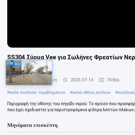
SS304 Σύρμα Vee για Σωλήνες Φρεατίων Νερ
Απόδοση
φρεάτιο νερού - οθόνη
2025-07-14
74 θέα
#
καλά σωλήνας περιβλημάτων
#
καλά οθόνη αντλιών
#
σωλήνας
Περιγραφή της οθόνης του πηγάδι νερού: Το προϊόν που προσφέρετ
που έχει σχεδιαστεί για περιστρεφόμενα φίλτρα λεπτών πλέκων.
Μηνύματα επισκέπτη