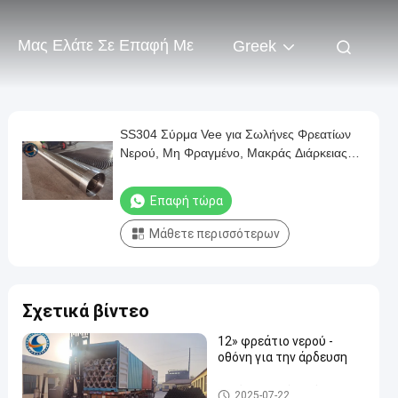
Μας Ελάτε Σε Επαφή Με
Greek
SS304 Σύρμα Vee για Σωλήνες Φρεατίων
Νερού, Μη Φραγμένο, Μακράς Διάρκειας
Απόδοση
Επαφή τώρα
Μάθετε περισσότερων
Σχετικά βίντεο
12» φρεάτιο νερού -
οθόνη για την άρδευση
φρεάτιο νερού - οθόνη
2025-07-22