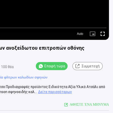
Auto
Picture-
Fullscre
in-
Picture
ων ανοξείδωτου επιτροπών οθόνης
Επαφή τώρα
Συμμετοχή
100 θέα
εία φίλτρων καλωδίων σφηνών
ίτσο Προδιαγραφές προϊόντος Ειδικότητα Αξία Υλικό Ατσάλι από
nson σφηνοειδής καλ...
Δείτε περισσότερων
ΑΦΗΣΤΕ ΈΝΑ ΜΗΝΥΜΑ