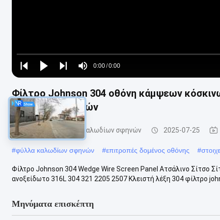
Loaded
:
0%
0:00
/
0:00
Play
Play
Play
Mute
Current
Duration
next
next
Φίλτρο Johnson 304 οθόνη κάμψεων κόσκιν
Time
καλωδίων σφηνών
Επιτροπές οθόνης καλωδίων σφηνών
2025-07-25
#
φύλλα καλωδίων σφηνών
#
επιτροπές δομένος οθόνης
#
στοιχ
Φίλτρο Johnson 304 Wedge Wire Screen Panel Ατσάλινο Σίτσο Σ
ανοξείδωτο 316L 304 321 2205 2507 Κλειστή λέξη 304 φίλτρο joh
Μηνύματα επισκέπτη