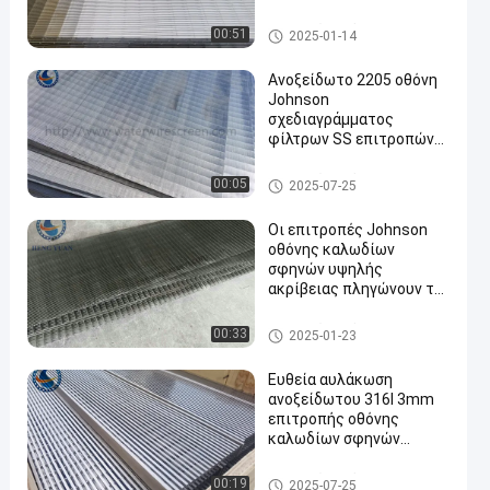
Επιτροπές οθόνης καλωδίων
00:51
2025-01-14
σφηνών
Ανοξείδωτο 2205 οθόνη
Johnson
σχεδιαγράμματος
φίλτρων SS επιτροπών
en
καλωδίων σφηνών
Επιτροπές οθόνης καλωδίων
00:05
2025-07-25
σφηνών
Οι επιτροπές Johnson
οθόνης καλωδίων
σφηνών υψηλής
ακρίβειας πληγώνουν το
πιάτο οθόνης
Επιτροπές οθόνης καλωδίων
00:33
2025-01-23
σφηνών
Ευθεία αυλάκωση
ανοξείδωτου 316l 3mm
επιτροπής οθόνης
καλωδίων σφηνών
κιγκλιδωμάτων
Επιτροπές οθόνης καλωδίων
00:19
2025-07-25