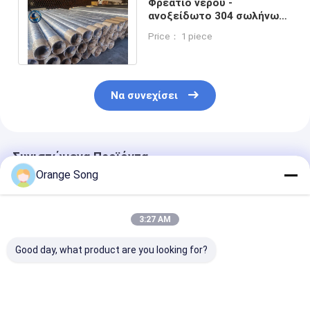
Φρεάτιο νερού -
ανοξείδωτο 304 σωλήνων
οθόνης αυλάκωση OD 9-
Price： 1 piece
5/8» 245mm 0.5mm
Να συνεχίσει
Συνιστώμενα Προϊόντα
Orange Song
3:27 AM
Good day, what product are you looking for?
Φρεάτιο νερού
Ανοξείδωτο 304
103/4» οθόνες
Johnson
τύπος μορφής
καλωδίων σφ