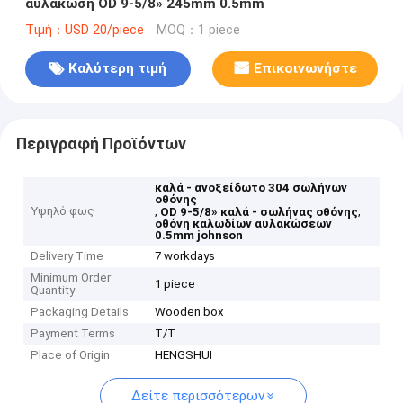
αυλάκωση OD 9-5/8» 245mm 0.5mm
Τιμή：USD 20/piece
MOQ：1 piece
Καλύτερη τιμή
Επικοινωνήστε
Περιγραφή Προϊόντων
καλά - ανοξείδωτο 304 σωλήνων
οθόνης
Υψηλό φως
,
,
OD 9-5/8» καλά - σωλήνας οθόνης
οθόνη καλωδίων αυλακώσεων
0.5mm johnson
Delivery Time
7 workdays
Minimum Order
1 piece
Quantity
Packaging Details
Wooden box
Payment Terms
T/T
Place of Origin
HENGSHUI
Δείτε περισσότερων