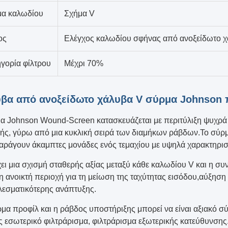
μα καλωδίου
Σχήμα V
ος
Ελέγχος καλωδίου σφήνας από ανοξείδωτο χ
γορία φίλτρου
Μέχρι 70%
βα από ανοξείδωτο χάλυβα V σύρμα Johnson 
μα Johnson Wound-Screen κατασκευάζεται με περιτύλιξη ψυχρά
ής, γύρω από μια κυκλική σειρά των διαμήκων ράβδων.Το σύρμ
ράγουν άκαμπτες μονάδες ενός τεμαχίου με υψηλά χαρακτηριστ
ι μια σχισμή σταθερής αξίας μεταξύ κάθε καλωδίου V και η συνε
η ανοικτή περιοχή για τη μείωση της ταχύτητας εισόδου,αύξη
λεσματικότερης ανάπτυξης.
μα προφίλ και η ράβδος υποστήριξης μπορεί να είναι αξιακό σ
ς εσωτερικό φιλτράρισμα, φιλτράρισμα εξωτερικής κατεύθυνση