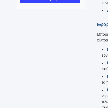
κεν
Εφα
Μπορεί
φιλτρά
εργ
φού
τα 
νερ
πλε
φιλ