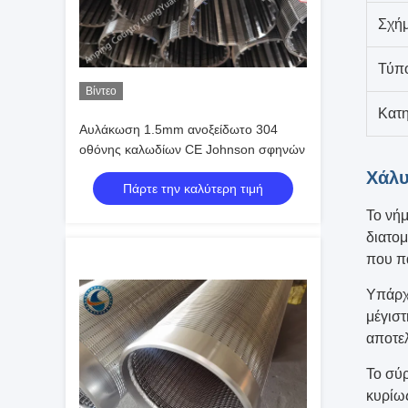
Σχή
Τύπ
Βίντεο
Κατη
Αυλάκωση 1.5mm ανοξείδωτο 304
οθόνης καλωδίων CE Johnson σφηνών
Χάλυ
Πάρτε την καλύτερη τιμή
Το νή
διατομ
που πα
Υπάρχε
μέγιστ
αποτε
Το σύρ
κυρίω