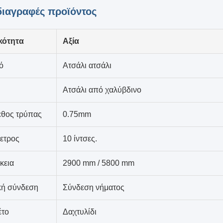
ιαγραφές προϊόντος
κότητα
Αξία
ό
Ατσάλι ατσάλι
Ατσάλι από χαλύβδινο
εθος τρύπας
0.75mm
ετρος
10 ίντσες.
κεια
2900 mm / 5800 mm
κή σύνδεση
Σύνδεση νήματος
έτο
Δαχτυλίδι