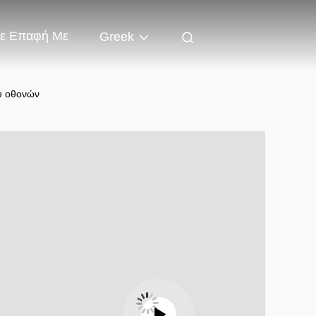
Σε Επαφή Με
Greek
υ οθονών