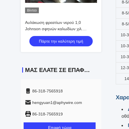
8-5
Βίντεο
8-5
Αυλάκωση φρεατίων νερού 1,0
8-5
Johnson σφηνών καλωδίων χιλ.
10-3
ανοξείδωτου οθονών
Πάρτε την καλύτερη τιμή
10-3
10-3
12-3
ΜΑΣ ΕΛΆΤΕ ΣΕ ΕΠΑΦΉ ΜΕ
14
86-318-7565918
Χαρα
hengyuan1@aphywire.com
86-318-7565919
οθό
Επαφή τώρα