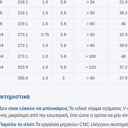
/8
219.1
1.0
5.8
> 34
21.9
/8
219.1
1.0
5.8
> 50
38.2
/8
219.1
1.0
5.8
> 60
46
/4
273.1
0.75
5.8
> 50
32.9
/4
273.1
1.0
5.8
> 60
39.5
/4
273.1
1.0
5.8
> 100
48
/4
323.9
1.0
5.8
> 120
37.2
355.6
1.0
3
> 80
37.8
κτηριστικά
Δεν είναι εύκολο να μπλοκάρεις:
Το ειδικό σύρμα σχήματος V 
νης μικρότερη από την εσωτερική, έτσι ώστε η τρύπα να μην είν
Παρόλο το σλότ:
Τα εργαλεία μηχανών CNC ελέγχουν αυστηρά τ