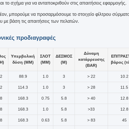
αι το σχήμα για να ανταποκριθούν στις απαιτήσεις εφαρμογής.
έον, μπορούμε να προσαρμόσουμε το στοιχείο φίλτρου σύρματ
υ με βάση τις απαιτήσεις των πελατών.
νικές προδιαγραφές
Δύναμη
θος
Υπερβολική
ΣΛΟΤ
ΔΕΣΜΟΣ
ΕΠΙΤΡΑΣ
κατάρρευσης
H)
δόση (MM)
(ΜΜ)
(Μ)
βάρος (τ
(BAR)
/2
88.9
1.0
3
> 22
10.2
/2
114.3
1.0
3
> 28
11.5
/8
168.3
0.75
5.8
> 40
12.8
/8
168.3
1.0
5.8
>33
12.8
/8
168.3
0.63
5.8
> 83
45