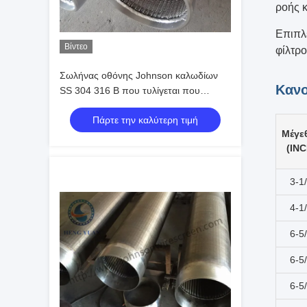
ροής κ
Επιπλ
Βίντεο
φίλτρο
Σωλήνας οθόνης Johnson καλωδίων
Κανο
SS 304 316 Β που τυλίγεται που
αυλακώνεται για τη διήθηση
Πάρτε την καλύτερη τιμή
Μέγε
(INC
3-1
4-1
6-5
6-5
6-5