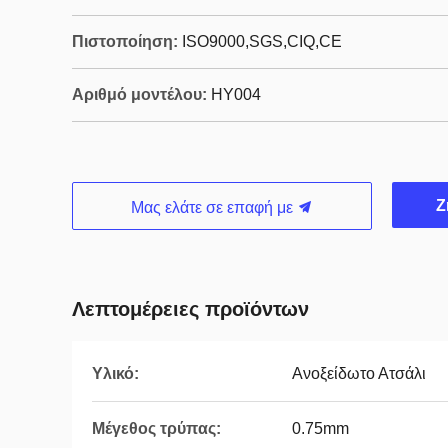
Πιστοποίηση:
ISO9000,SGS,CIQ,CE
Αριθμό μοντέλου:
HY004
Ζ
Μας ελάτε σε επαφή με
Λεπτομέρειες προϊόντων
Υλικό:
Ανοξείδωτο Ατσάλι
Μέγεθος τρύπας:
0.75mm