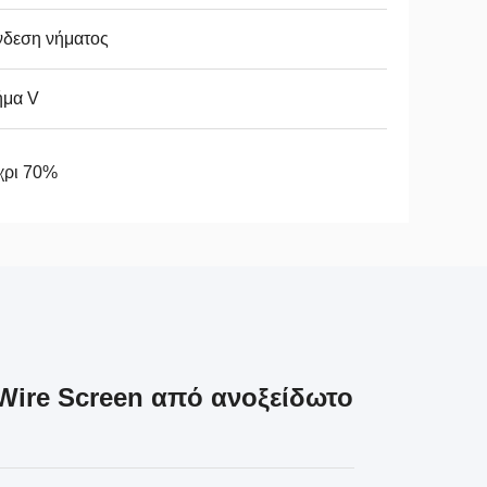
νδεση νήματος
ήμα V
χρι 70%
ire Screen από ανοξείδωτο