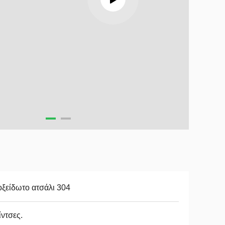
ξείδωτο ατσάλι 304
ίντσες.