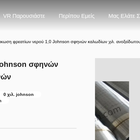
VR Παρουσιάστε
Περίπου Εμείς
Μας Ελάτε 
κωση φρεατίων νερού 1,0 Johnson σφηνών καλωδίων χιλ. ανοξείδωτο
Johnson σφηνών
νών
0 χιλ. johnson
n