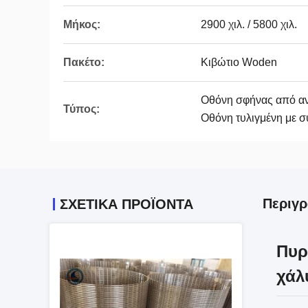
Μήκος:
2900 χιλ. / 5800 χιλ.
Πακέτο:
Κιβώτιο Woden
Οθόνη σφήνας από αν
Τύπος:
Οθόνη τυλιγμένη με 
Περιγ
ΣΧΕΤΙΚΆ ΠΡΟΪΌΝΤΑ
Πυρ
χάλ