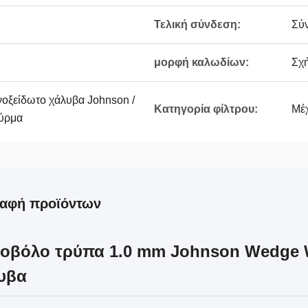
Τελική σύνδεση:
Σύ
μορφή καλωδίων:
Σχ
οξείδωτο χάλυβα Johnson /
Κατηγορία φίλτρου:
Μέ
σύρμα
ραφή προϊόντων
οβόλο τρύπα 1.0 mm Johnson Wedge W
υβα