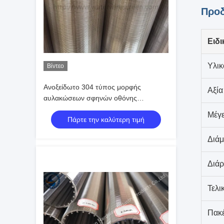
Προδ
Ειδι
Υλικ
Βίντεο
Ανοξείδωτο 304 τύπος μορφής
Αξία
αυλακώσεων σφηνών οθόνης
καλωδίων Johnson για το φίλτρο
Μέγ
Πάρτε την καλύτερη τιμή
Διάμ
Διάρ
Τελι
Πακ