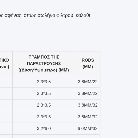
ος σφήνας, όπως σωλήνα φίλτρου, καλάθι
ΤΡΑΜΠΟΣ ΤΗΣ
ΤΙΚΟ
RODS
ΠΑΡΑΣΤΡΟΥΣΗΣ
όνοι)
(MM)
((Δύση*Υψόμετρο) (ΜΜ)
2.3*3.5
3.8MM/22
2.3*3.5
3.8MM/22
2.3*3.5
3.8MM/32
2.3*3.5
3.8MM/32
3.2*6.0
6.0MM*32