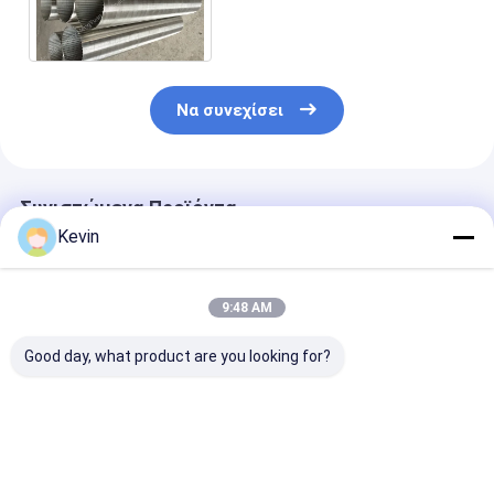
συγκόλλησης/αυλάκωση
συνεχείς/κύλινδρος
φίλτρων
Να συνεχίσει
Συνιστώμενα Προϊόντα
Kevin
9:48 AM
Good day, what product are you looking for?
Σχήμα V Johnson
Οθόνη
14» ανοξείδω
Screen Pipe
περιτυλιγμένη με
οθόνης ελέγχ
σύρμα από
άμμου 250m
ανοξείδωτο χάλυβα
φρεάτια βάθο
304L 12-3/4 ιντσών