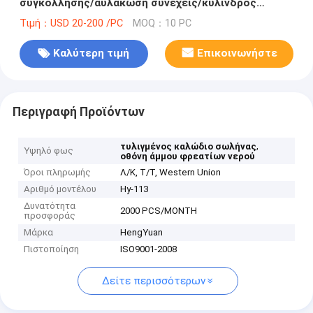
συγκόλλησης/αυλάκωση συνεχείς/κύλινδρος
φίλτρων
Τιμή：USD 20-200 /PC
MOQ：10 PC
Καλύτερη τιμή
Επικοινωνήστε
Περιγραφή Προϊόντων
,
τυλιγμένος καλώδιο σωλήνας
Υψηλό φως
οθόνη άμμου φρεατίων νερού
Όροι πληρωμής
Λ/Κ, Τ/Τ, Western Union
Αριθμό μοντέλου
Hy-113
Δυνατότητα
2000 PCS/MONTH
προσφοράς
Μάρκα
HengYuan
Πιστοποίηση
ISO9001-2008
Δείτε περισσότερων