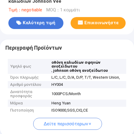
καλωδίων Johnson Vee
Τιμή：negotiable
MOQ：1 κομμάτι
Καλύτερη τιμή
Επικοινωνήστε
Περιγραφή Προϊόντων
οθόνη καλωδίων σφηνών
Υψηλό φως
ανοξείδωτου
,
johnson οθόνη ανοξείδωτου
Όροι πληρωμής
L/C, L/C, D/A, D/P, T/T, Western Union,
Αριθμό μοντέλου
HY004
Δυνατότητα
1000PCS/Month
προσφοράς
Μάρκα
Heng Yuan
Πιστοποίηση
ISO9000,SGS,CIQ,CE
Δείτε περισσότερων