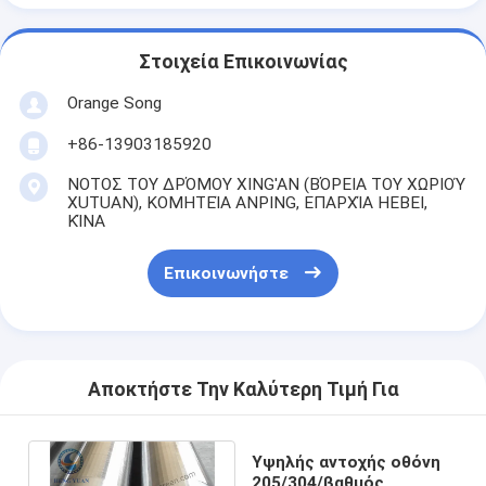
Στοιχεία Επικοινωνίας
Orange Song
+86-13903185920
ΝΟΤΟΣ ΤΟΥ ΔΡΌΜΟΥ XING'AN (ΒΌΡΕΙΑ ΤΟΥ ΧΩΡΙΟΎ
XUTUAN), ΚΟΜΗΤΕΊΑ ANPING, ΕΠΑΡΧΊΑ HEBEI,
ΚΊΝΑ
Επικοινωνήστε
Αποκτήστε Την Καλύτερη Τιμή Για
Υψηλής αντοχής οθόνη
205/304/βαθμός