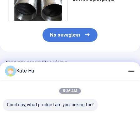
304L/316L καλωδίων
Johnson Vee
Να συνεχίσει
Συνιστώμενα Προϊόντα
Kate Hu
5:36 AM
Good day, what product are you looking for?
Οθόνη Johnson Vee
Σωλήνας οθόνης
Γαλβανισμένη
Wire Wrapped από
Johnson Vee Wire 6-
χαμηλού άνθρ
ανοξείδωτο χάλυβα
5/8" SS304L για
Johnson Vee W
114-500mm
έλεγχο άμμου
Screen 8-5/8" 